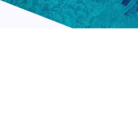
W
There are se