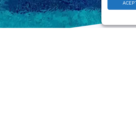
ACEP
HY ORGANIZE A STAG
veral reasons to organize a sports camp for your bas