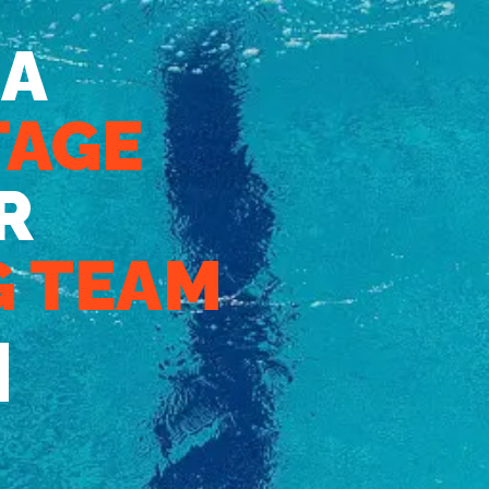
 A
TAGE
R
 TEAM