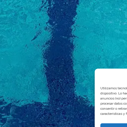
Utilizamos tecnol
dispositivo. Lo h
anuncios (no) per
procesar datos co
consentir o retir
características y