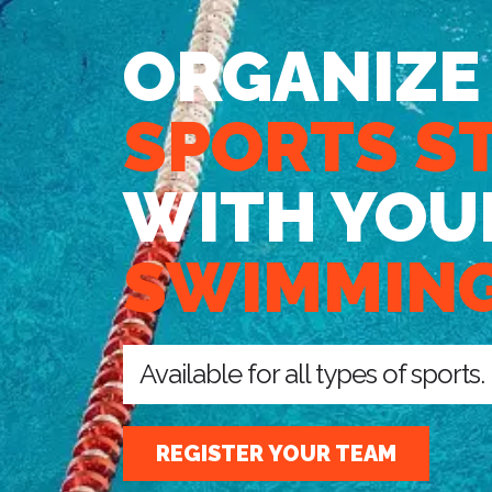
ORGANIZE
SPORTS S
WITH YOU
SWIMMING
Available for all types of sports.
REGISTER YOUR TEAM